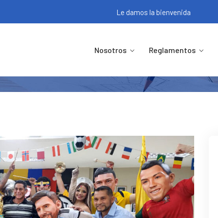
Le damos la bienvenida
oró El Día Del Padre Con Un Em
Nosotros
Reglamentos
Noticias
APESPOL Conmemoró El Día Del Padre Con Un