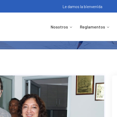
Le damos la bienvenida
Eventos
Nosotros
Reglamentos
Apespol.ec
Inicio
Categoría: Eventos