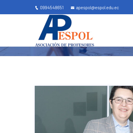
0994548651
apespol@espol.edu.ec