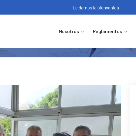
Le damos la bienvenida
Entrega De Canastas Y Pavos 202
Nosotros
Reglamentos
spol.ec
Inicio
Eventos
Entrega De Canastas Y Pavos