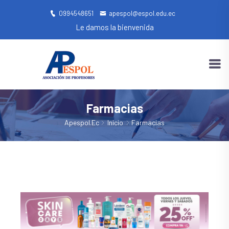
0994548651
apespol@espol.edu.ec
Le damos la bienvenida
Farmacias
Apespol.ec
Inicio
Farmacias