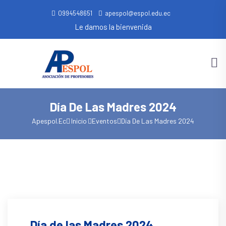
0994548651
apespol@espol.edu.ec
Le damos la bienvenida
Día De Las Madres 2024
Apespol.ec
Inicio
Eventos
Día De Las Madres 2024
Día de las Madres 2024