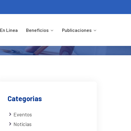
n Su Día
En Línea
Beneficios
Publicaciones
s En Su Día
Categorias
Eventos
Noticias