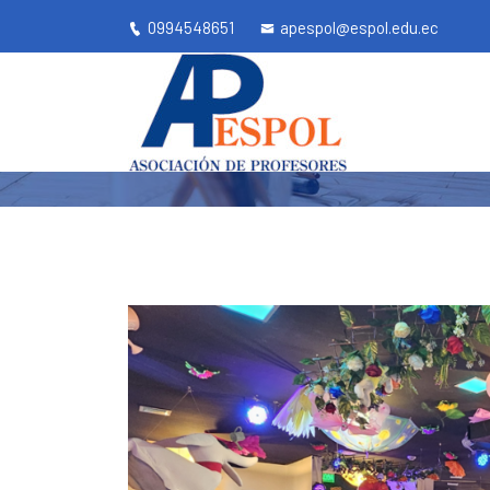
0994548651
apespol@espol.edu.ec
APESPOL
Apespol.ec