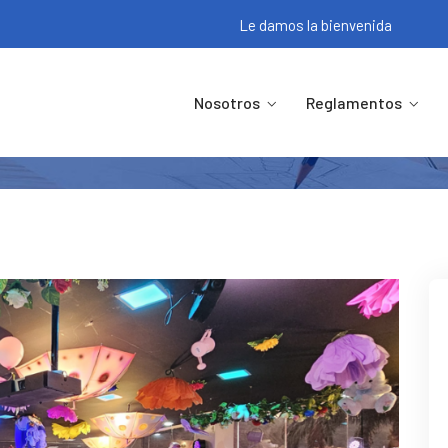
Le damos la bienvenida
 Rinde Homenaje A Las Madres E
Nosotros
Reglamentos
Inicio
Noticias
APESPOL Rinde Homenaje A Las Madre