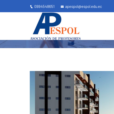
0994548651
apespol@espol.edu.ec
DEPARTAMENTO
Apespol.ec
Inicio