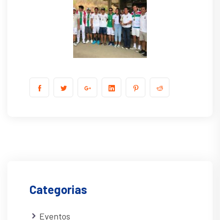
Categorias
Eventos