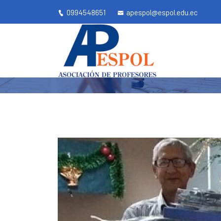
0994548651
apespol@espol.edu.ec
ENTREG
Apespol.ec