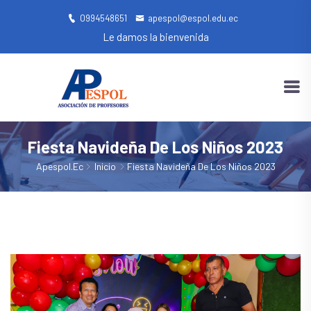
0994548651
apespol@espol.edu.ec
Le damos la bienvenida
Fiesta Navideña De Los Niños 2023
Apespol.ec
Inicio
Fiesta Navideña De Los Niños 2023