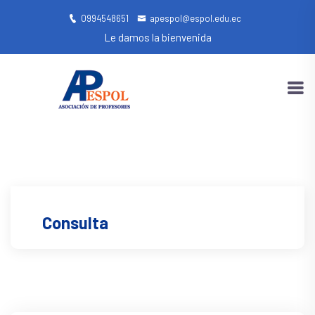
0994548651
apespol@espol.edu.ec
Le damos la bienvenida
Consulta