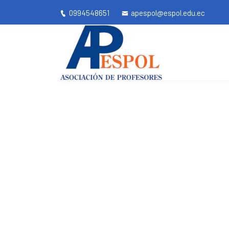
0994548651
apespol@espol.edu.ec