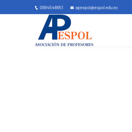
0994548651
apespol@espol.edu.ec