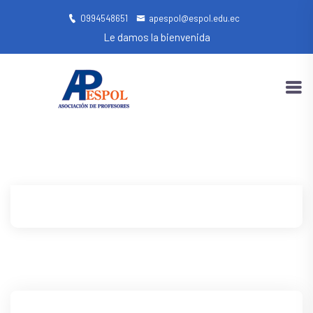
0994548651
apespol@espol.edu.ec
Le damos la bienvenida