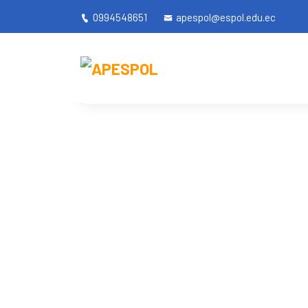
0994548651
apespol@espol.edu.ec