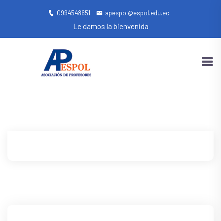
0994548651
apespol@espol.edu.ec
Le damos la bienvenida