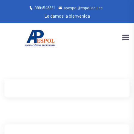
0994548651
apespol@espol.edu.ec
Le damos la bienvenida