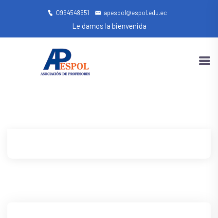
0994548651
apespol@espol.edu.ec
Le damos la bienvenida