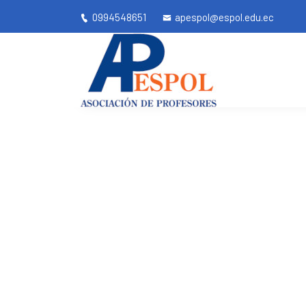
0994548651
apespol@espol.edu.ec