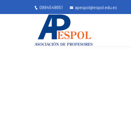
0994548651
apespol@espol.edu.ec