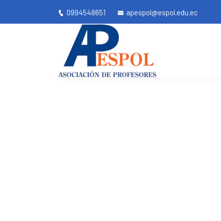
0994548651
apespol@espol.edu.ec