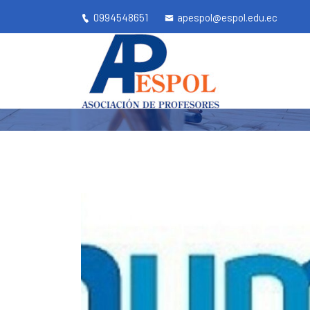
0994548651
apespol@espol.edu.ec
INSTRUCTIVO
Apespol.ec
Inicio