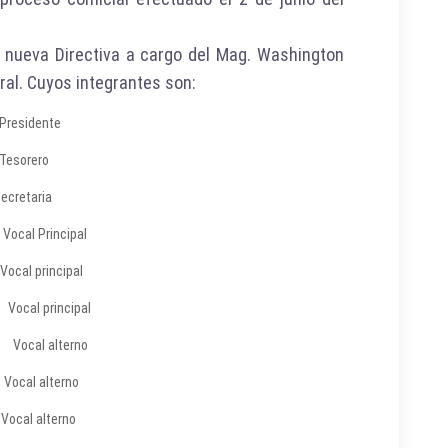
 nueva Directiva a cargo del Mag. Washington
ral. Cuyos integrantes son:
esidente
sorero
etaria
l Principal
l principal
cal principal
ocal alterno
al alterno
l alterno