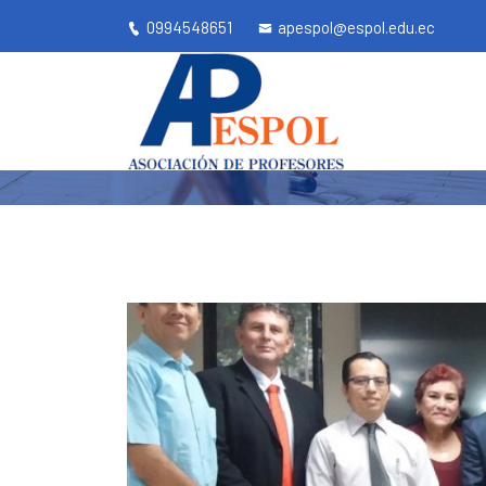
0994548651
apespol@espol.edu.ec
POSESIÓN
Apespol.ec