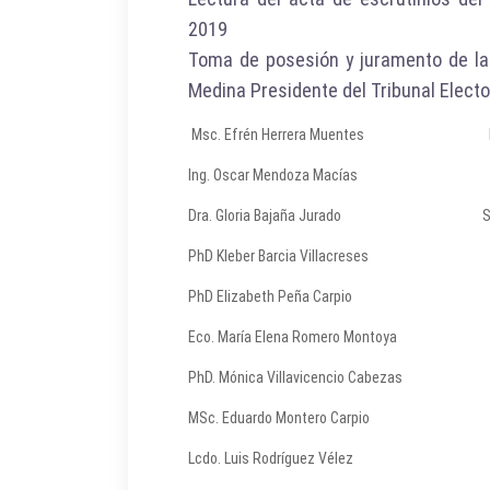
2019
Toma de posesión y juramento de la
Medina Presidente del Tribunal Electo
Msc. Efrén Herrera Muentes Pr
Ing. Oscar Mendoza Macías Te
Dra. Gloria Bajaña Jurado Secr
PhD Kleber Barcia Villacreses Voca
PhD Elizabeth Peña Carpio Voca
Eco. María Elena Romero Montoya Vo
PhD. Mónica Villavicencio Cabezas V
MSc. Eduardo Montero Carpio Voc
Lcdo. Luis Rodríguez Vélez Voca